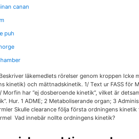
sinan canan
sm
le puh
norge
 chamber
Beskriver läkemedlets rörelser genom kroppen Icke 
ns kinetik) och mättnadskinetik. 1/ Text ur FASS för
/ Morfin har ”ej dosberoende kinetik”, vilket är dets
ik”. Hur. 1 ADME; 2 Metaboliserande organ; 3 Adminis
mler Skulle clearance följa första ordningens kinetik
mel Vad innebär nollte ordningens kinetik?