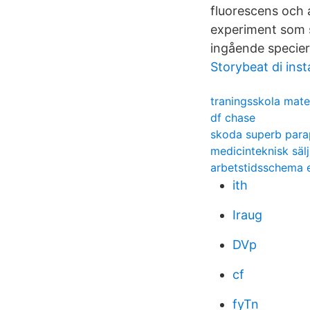
fluorescens och a
experiment som s
ingående specier
Storybeat di ins
traningsskola mate
df chase
skoda superb para
medicinteknisk sälj
arbetstidsschema 
ith
Iraug
DVp
cf
fyTn