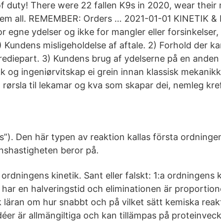
e of duty! There were 22 fallen K9s in 2020, wear thei
hem all. REMEMBER: Orders … 2021-01-01 KINETIK
r egne ydelser og ikke for mangler eller forsinkelser, d
1) Kundens misligeholdelse af aftale. 2) Forhold der kan
trediepart. 3) Kundens brug af ydelserne på en ande
sikk og ingeniørvitskap ei grein innan klassisk mekan
 rørsla til lekamar og kva som skapar dei, nemleg kre
cs”). Den här typen av reaktion kallas första ordninge
nshastigheten beror på.
e ordningens kinetik. Sant eller falskt: 1:a ordningens 
 har en halveringstid och eliminationen är proportione
k läran om hur snabbt och på vilket sätt kemiska reak
éer är allmängiltiga och kan tillämpas på proteinvec