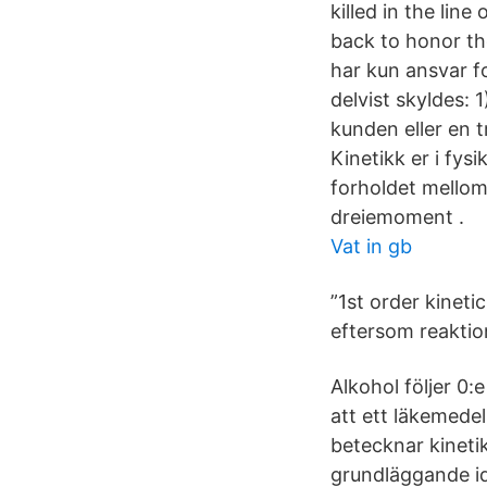
killed in the lin
back to honor t
har kun ansvar fo
delvist skyldes: 
kunden eller en 
Kinetikk er i fy
forholdet mellom
dreiemoment .
Vat in gb
”1st order kineti
eftersom reaktio
Alkohol följer 0:
att ett läkemedel
betecknar kineti
grundläggande id