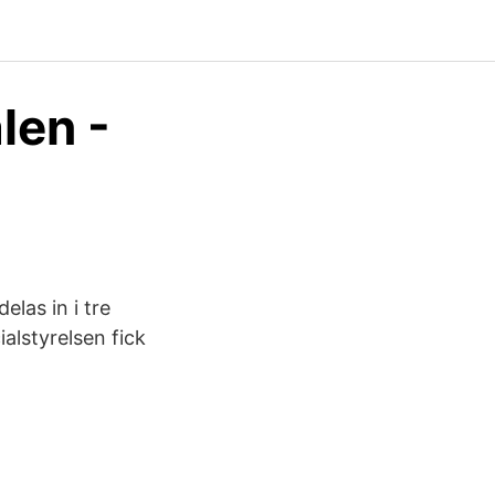
len -
las in i tre
alstyrelsen fick