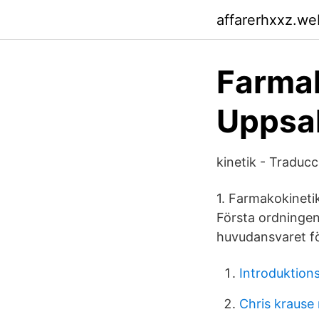
affarerhxxz.we
Farmak
Uppsal
kinetik - Traducc
1. Farmakokineti
Första ordningens
huvudansvaret fö
Introduktions
Chris krause