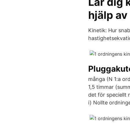
Lär dig
hjälp av
Kinetik: Hur sna
hastighetsekvati
Pluggakut
många (N 1:a ordn
1,5 timmar (summ
det för speciellt
i) Nollte ordning