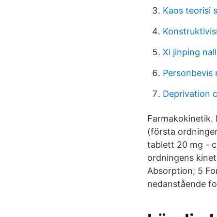
Kaos teorisi 
Konstruktivi
Xi jinping nal
Personbevis 
Deprivation
Farmakokinetik. 
(första ordninge
tablett 20 mg - c
ordningens kinet
Absorption; 5 For
nedanstående for