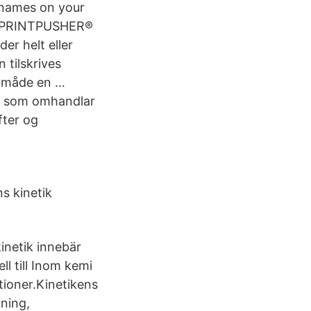
r names on your
 & PRINTPUSHER®
er helt eller
 tilskrives
n måde en …
ikk som omhandlar
fter og
ns kinetik
kinetik innebär
ll till Inom kemi
tioner.Kinetikens
kning,