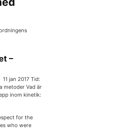
med
 ordningens
et –
 11 jan 2017 Tid:
ka metoder Vad är
repp inom kinetik:
espect for the
roes who were