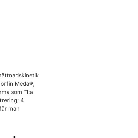
mättnadskinetik
 Morfin Meda®,
amma som ”1:a
trering; 4
 får man