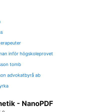
n
ss
terapeuter
man inför högskoleprovet
sson tomb
son advokatbyrå ab
yrka
netik - NanoPDF