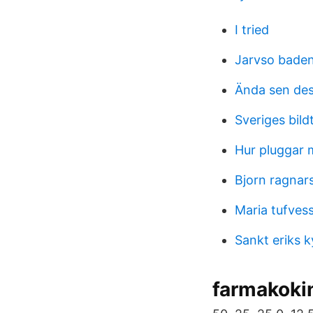
I tried
Jarvso bade
Ända sen de
Sveriges bild
Hur pluggar 
Bjorn ragnar
Maria tufves
Sankt eriks k
farmakoki