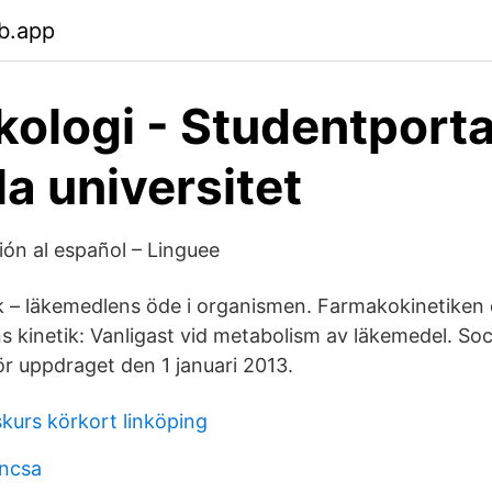
b.app
ologi - Studentporta
a universitet
ión al español – Linguee
k – läkemedlens öde i organismen. Farmakokinetiken de
 kinetik: Vanligast vid metabolism av läkemedel. Soci
r uppdraget den 1 januari 2013.
kurs körkort linköping
 ncsa