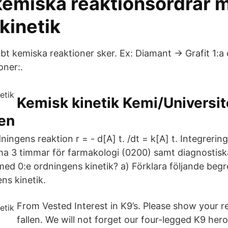
 kemiska reaktionsordrar 
 kinetik
bbt kemiska reaktioner sker. Ex: Diamant → Grafit 1:a
oner:.
Kemisk kinetik Kemi/Universit
en
ingens reaktion r = - d[A] t. /dt = k[A] t. Integrering
a 3 timmar för farmakologi (0200) samt diagnostis
 med 0:e ordningens kinetik? a) Förklara följande beg
ens kinetik.
From Vested Interest in K9’s. Please show your r
fallen. We will not forget our four-legged K9 he