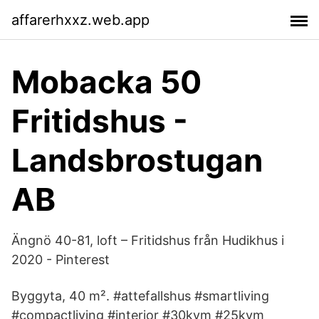
affarerhxxz.web.app
Mobacka 50
Fritidshus -
Landsbrostugan
AB
Ängnö 40-81, loft – Fritidshus från Hudikhus i
2020 - Pinterest
Byggyta, 40 m². #attefallshus #smartliving
#compactliving #interior #30kvm #25kvm