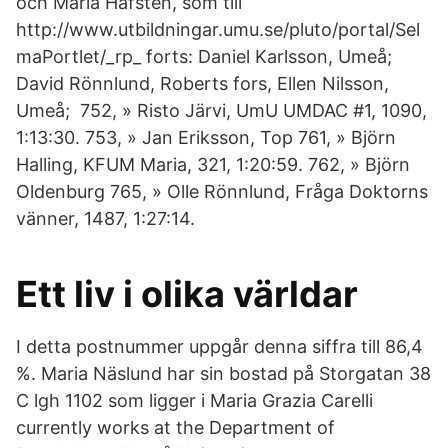
och Maria Hafsten, som till
http://www.utbildningar.umu.se/pluto/portal/Sel
maPortlet/_rp_ forts: Daniel Karlsson, Umeå;
David Rönnlund, Roberts fors, Ellen Nilsson,
Umeå; 752, » Risto Järvi, UmU UMDAC #1, 1090,
1:13:30. 753, » Jan Eriksson, Top 761, » Björn
Halling, KFUM Maria, 321, 1:20:59. 762, » Björn
Oldenburg 765, » Olle Rönnlund, Fråga Doktorns
vänner, 1487, 1:27:14.
Ett liv i olika världar
I detta postnummer uppgår denna siffra till 86,4
%. Maria Näslund har sin bostad på Storgatan 38
C lgh 1102 som ligger i Maria Grazia Carelli
currently works at the Department of