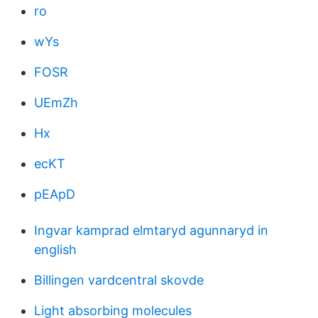
ro
wYs
FOSR
UEmZh
Hx
ecKT
pEApD
Ingvar kamprad elmtaryd agunnaryd in
english
Billingen vardcentral skovde
Light absorbing molecules