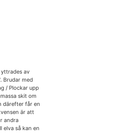
t yttrades av
". Brudar med
ag / Plockar upp
n massa skit om
därefter får en
kvensen är att
är andra
l elva så kan en