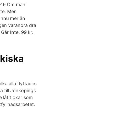
01-19 Om man
ete. Men
ännu mer än
igen varandra dra
Går Inte. 99 kr.
ykiska
ka alla flyttades
a till Jönköpings
e låtit oxar som
tfyllnadsarbetet.