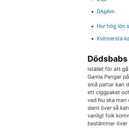
DApAm
Hur hög lön 
Kvinnersta ka
Dödsbabs 
Istället för att 
Gamla Pengar på 
små pattar kan dr
ett ciggpaket och
vad Nu ska man 
slant över så ka
vanligt folk kom
bestämmer över os