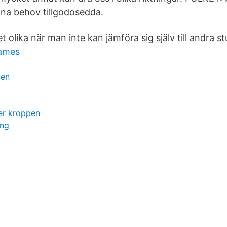
sina behov tillgodosedda.
et olika när man inte kan jämföra sig själv till andra s
games
den
er kroppen
ing