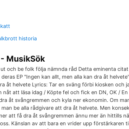
skatt
lkbrott historia
- MusikSök
gå ut och be folk följa nämnda råd Detta eminenta cita
deras EP "Ingen kan allt, men alla kan dra åt helvete
a åt helvete Lyrics: Tar en sväng förbi kiosken och j
 nåt att läsa idag / Köpte fel och fick en DN, OK / E
dra åt svångremmen och kyla ner ekonomin. Om man 
n man be alla rådgivare att dra åt helvete. Men konse
mer att få dra åt svångremmen ännu mer än hittills n
s. Känslan av att bara en vrider upp förstärkaren til