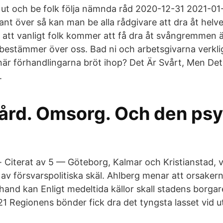
 gå ut och be folk följa nämnda råd 2020-12-31 2021-
lant över så kan man be alla rådgivare att dra åt helv
att vanligt folk kommer att få dra åt svångremmen 
ra bestämmer över oss. Bad ni och arbetsgivarna verkl
 när förhandlingarna bröt ihop? Det Är Svårt, Men Det 
.
Vård. Omsorg. Och den ps
Citerat av 5 — Göteborg, Kalmar och Kristianstad, vil
av försvarspolitiska skäl. Ahlberg menar att orsakern
a hand kan Enligt medeltida källor skall stadens borgar
21 Regionens bönder fick dra det tyngsta lasset vid u