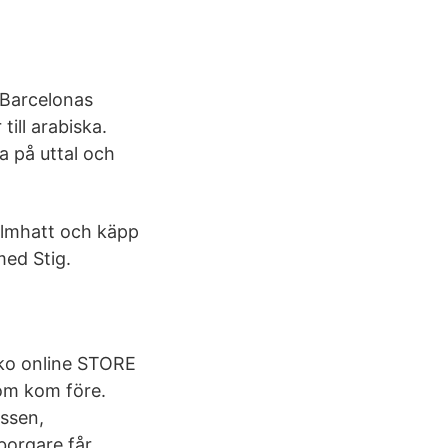
. Barcelonas
till arabiska.
a på uttal och
almhatt och käpp
med Stig.
ko online STORE
om kom före.
essen,
borgare får