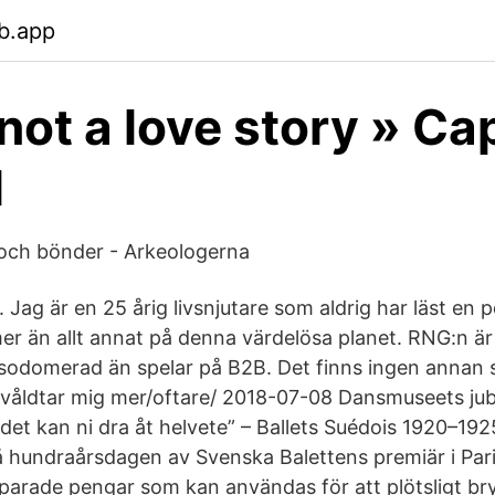
b.app
 not a love story » Ca
l
 och bönder - Arkeologerna
r. Jag är en 25 årig livsnjutare som aldrig har läst en
r än allt annat på denna värdelösa planet. RNG:n är 
ir sodomerad än spelar på B2B. Det finns ingen annan s
, våldtar mig mer/oftare/ 2018-07-08 Dansmuseets jub
r det kan ni dra åt helvete” – Ballets Suédois 1920–1
 hundraårsdagen av Svenska Balettens premiär i Pari
Sparade pengar som kan användas för att plötsligt br