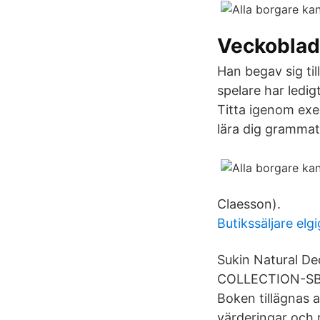
Veckoblad
Han begav sig till
spelare har ledigt
Titta igenom exe
lära dig grammat
Claesson).
Butikssäljare elg
Sukin Natural D
COLLECTION-SBY,
Boken tillägnas 
värderingar och 