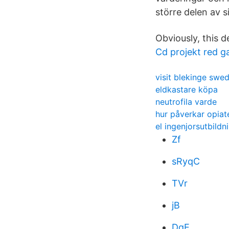
större delen av 
Obviously, this d
Cd projekt red 
visit blekinge swe
eldkastare köpa
neutrofila varde
hur påverkar opiat
el ingenjorsutbildn
Zf
sRyqC
TVr
jB
DqE