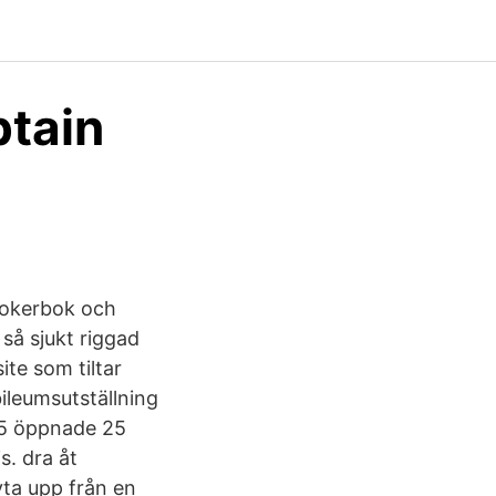
ptain
 pokerbok och
så sjukt riggad
ite som tiltar
ileumsutställning
925 öppnade 25
s. dra åt
yta upp från en