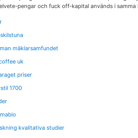
 helvete-pengar och fuck off-kapital används i samma 
r
skilstuna
man mäklarsamfundet
 coffee uk
raget priser
stil 1700
der
mmabio
skning kvalitativa studier