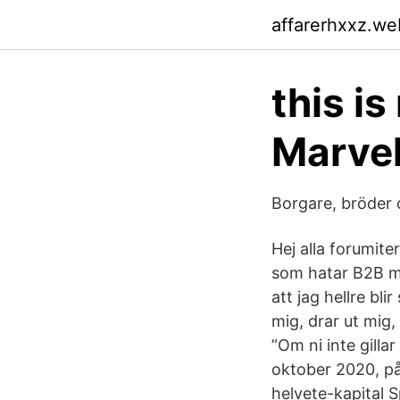
affarerhxxz.we
this is
Marve
Borgare, bröder
Hej alla forumite
som hatar B2B me
att jag hellre bl
mig, drar ut mig
”Om ni inte gilla
oktober 2020, på
helvete-kapital 