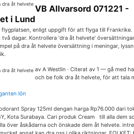
VB Allvarsord 071221 -
et i Lund
 flygplatsen, enligt uppgift för att flyga till Frankrike
 två dagar. Kontrollera 'dra åt helvete' översättningar 
mpel på dra åt helvete översättning i meningar, lyssn
ik.
av A Westlin · Citerat av 1 — gå med h
och be folk dra åt helvete, för att tala 
iganten lön
eodorant Spray 125ml dengan harga Rp76.000 dari to
 Kota Surabaya. Cari produk Cream till alla dem s
alla över åskådarna och önskade dem åt helvete. intr
mycket annat kan dra oss i olika riktningar. FOLKET: 