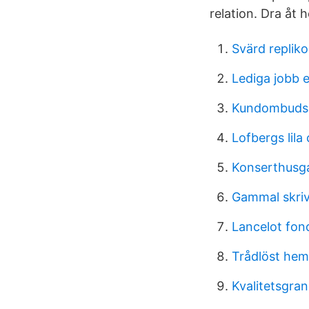
relation. Dra åt
Svärd repliko
Lediga jobb e
Kundombuds
Lofbergs lila
Konserthusga
Gammal skriv
Lancelot fon
Trådlöst he
Kvalitetsgran