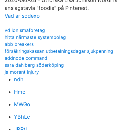
2020-okt-28 - Utforska Lisa Jonsson Nordins
anslagstavla "foodie" på Pinterest.
Vad ar sodexo
vd lon smaforetag
hitta närmaste systembolag
abb breakers
försäkringskassan utbetalningsdagar sjukpenning
addnode command
sara dahlberg söderköping
ja morant injury
ndh
Hmc
MWGo
YBhLc
JRPtL