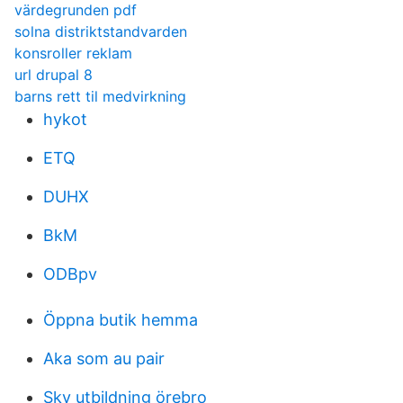
värdegrunden pdf
solna distriktstandvarden
konsroller reklam
url drupal 8
barns rett til medvirkning
hykot
ETQ
DUHX
BkM
ODBpv
Öppna butik hemma
Aka som au pair
Sky utbildning örebro