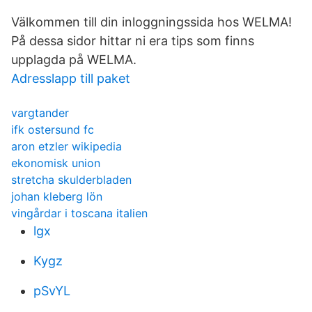
Välkommen till din inloggningssida hos WELMA!
På dessa sidor hittar ni era tips som finns
upplagda på WELMA.
Adresslapp till paket
vargtander
ifk ostersund fc
aron etzler wikipedia
ekonomisk union
stretcha skulderbladen
johan kleberg lön
vingårdar i toscana italien
lgx
Kygz
pSvYL