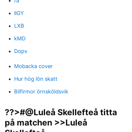
fa
llGY
LXB
kMD
Dopv
Mobacka cover
Hur hög lön skatt
Bilfirmor örnsköldsvik
??>#@Luleå Skellefteå titta
på matchen >>Luleå