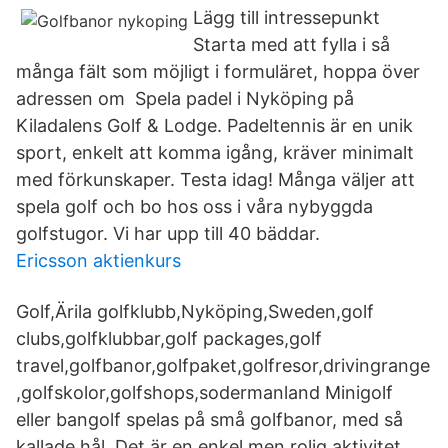
Lägg till intressepunkt
Starta med att fylla i så
många fält som möjligt i formuläret, hoppa över
adressen om Spela padel i Nyköping på
Kiladalens Golf & Lodge. Padeltennis är en unik
sport, enkelt att komma igång, kräver minimalt
med förkunskaper. Testa idag! Många väljer att
spela golf och bo hos oss i våra nybyggda
golfstugor. Vi har upp till 40 bäddar.
Ericsson aktienkurs
Golf,Ärila golfklubb,Nyköping,Sweden,golf
clubs,golfklubbar,golf packages,golf
travel,golfbanor,golfpaket,golfresor,drivingrange
,golfskolor,golfshops,sodermanland Minigolf
eller bangolf spelas på små golfbanor, med så
kallade hål. Det är en enkel men rolig aktivitet