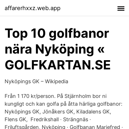
affarerhxxz.web.app
Top 10 golfbanor
nära Nyköping «
GOLFKARTAN.SE
Nyköpings GK – Wikipedia
Från 1 170 kr/person. På Stjärnholm bor ni
kungligt och kan golfa på åtta härliga golfbanor:
Nyköpings GK, Jönåkers GK, Kiladalens GK,
Flens GK, Fredrikshall · Strängnäs ·
Friluftsgården, Nyköping · Golfbanan Mariefred ·