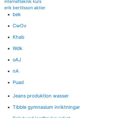
internetteknik kurs
erik bertilsson aktier
bek
CwOv
Khab
Wdk
oAJ
nA
Puad
Jeans produktion wasser
Tibble gymnasium inriktningar