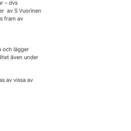
r – dvs
 er av S Vuorinen
s fram av
p och lägger
litet även under
s av vissa av