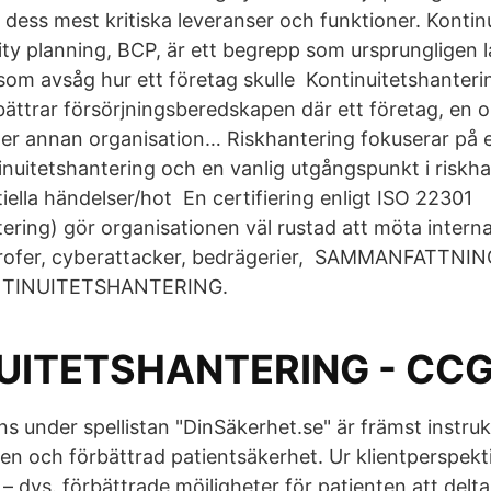
e dess mest kritiska leveranser och funktioner. Kontin
ity planning, BCP, är ett begrepp som ursprungligen
som avsåg hur ett företag skulle Kontinuitetshanterin
ättrar försörjningsberedskapen där ett företag, en o
ller annan organisation… Riskhantering fokuserar på e
inuitetshantering och en vanlig utgångspunkt i riskha
tiella händelser/hot En certifiering enligt ISO 22301
tering) gör organisationen väl rustad att möta intern
rofer, cyberattacker, bedrägerier, SAMMANFATTNING
NTINUITETSHANTERING.
UITETSHANTERING - CCG
s under spellistan "DinSäkerhet.se" är främst instruk
rden och förbättrad patientsäkerhet. Ur klientperspek
– dvs. förbättrade möjligheter för patienten att delta