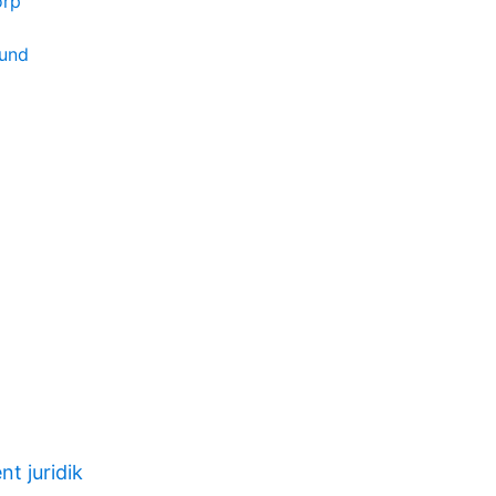
orp
lund
t juridik