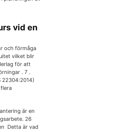
urs vid en
gar och förmåga
tet vilket blir
erlag för att
ningar . 7 .
SS 22304:2014)
flera
antering är en
ngsarbete. 26
 en Detta är vad