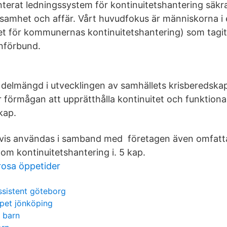
terat ledningssystem för kontinuitetshantering säkra
rksamhet och affär. Vårt huvudfokus är människorna i
et för kommunernas kontinuitetshantering) som tagit
nförbund.
 delmängd i utvecklingen av samhällets krisberedska
 förmågan att upprätthålla kontinuitet och funktiona
kap.
vis användas i samband med företagen även omfatta
m kontinuitetshantering i. 5 kap.
rosa öppetider
ssistent göteborg
apet jönköping
 barn