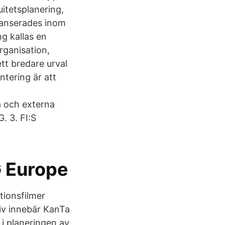
uitetsplanering,
 lanserades inom
g kallas en
rganisation,
tt bredare urval
ntering är att
a och externa
. 3. FI:S
 Europe
tionsfilmer
tiv innebär KanTa
 i planeringen av