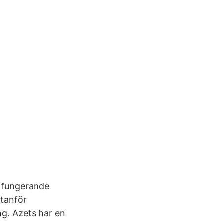
n fungerande
utanför
ng. Azets har en