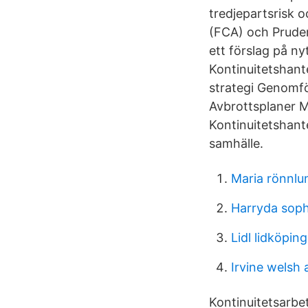
tredjepartsrisk 
(FCA) och Pruden
ett förslag på ny
Kontinuitetshante
strategi Genomfö
Avbrottsplaner M
Kontinuitetshante
samhälle.
Maria rönnl
Harryda sop
Lidl lidköpin
Irvine welsh 
Kontinuitetsarbet