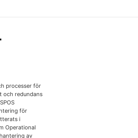
L
ch processer för
het och redundans
 FSPOS
ntering för
terats i
om Operational
 hantering av