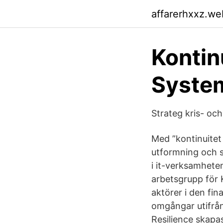
affarerhxxz.we
Kontin
Syste
Strateg kris- oc
Med ”kontinuitet
utformning och s
i it-verksamhete
arbetsgrupp för 
aktörer i den fin
omgångar utifrån
Resilience skapa