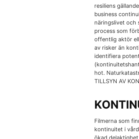
resiliens gälland
business continu
näringslivet och 
process som förb
offentlig aktör e
av risker än kont
identifiera poten
(kontinuitetshan
hot. Naturkatast
TILLSYN AV KO
KONTIN
Filmerna som finn
kontinuitet i vå
ökad delaktighet 