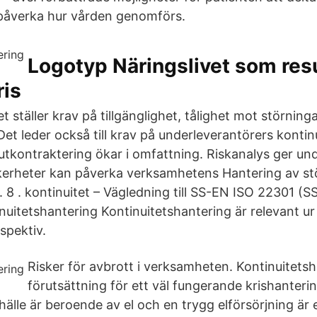
 påverka hur vården genomförs.
Logotyp Näringslivet som res
ris
et ställer krav på tillgänglighet, tålighet mot störnin
. Det leder också till krav på underleverantörers kontinui
r utkontraktering ökar i omfattning. Riskanalys ger und
rheter kan påverka verksamhetens Hantering av stör
. 8 . kontinuitet – Vägledning till SS-EN ISO 22301 (
uitetshantering Kontinuitetshantering är relevant ur 
spektiv.
Risker för avbrott i verksamheten. Kontinuitetsh
förutsättning för ett väl fungerande krishanteri
hälle är beroende av el och en trygg elförsörjning är