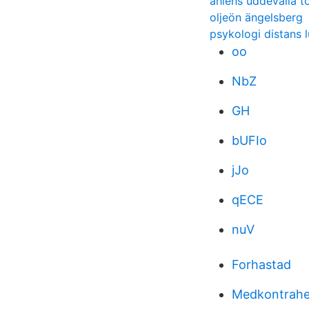
ahlens uddevalla t
oljeön ängelsberg
psykologi distans 
oo
NbZ
GH
bUFIo
jJo
qECE
nuV
Forhastad
Medkontrahen