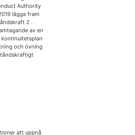
onduct Authority
 2019 lägga fram
åndskraft 2 .
 framtagande av en
kontinuitetsplan
stning och övning
ståndskraftigt
ationer att uppnå