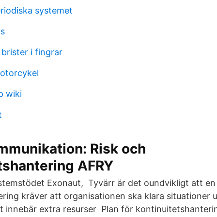
riodiska systemet
ys
brister i fingrar
otorcykel
p wiki
t
mmunikation: Risk och
etshantering AFRY
stemstödet Exonaut, Tyvärr är det oundvikligt att e
ring kräver att organisationen ska klara situationer 
t innebär extra resurser Plan för kontinuitetshanteri