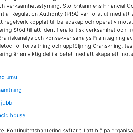
och verksamhetsstyrning. Storbritanniens Financial C
tial Regulation Authority (PRA) var först ut med att
tt regelverk kopplat till beredskap och operativ motst
ring Stöd till att identifiera kritisk verksamhet och
ra riskanalys och konsekvensanalys Framtagning av 
etod för förvaltning och uppföljning Granskning, te
ring är en viktig del i arbetet med att skapa ett mot
und umu
hamtning
g jobb
acid house
e. Kontinuitetshantering syftar till att hjälpa organis