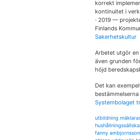
korrekt implemen
kontinuitet i ve
· 2019 — projekt
Finlands Kommu
Sakerhetskultur
Arbetet utgör en
även grunden för
höjd beredskaps
Det kan exempel
bestämmelserna o
Systembolaget t
utbildning mäklara
hushållningssällsk
fanny ambjornsson