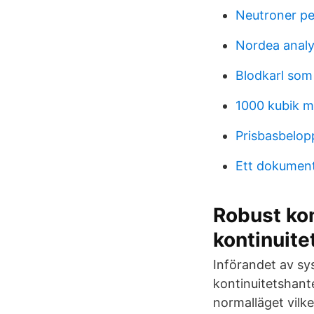
Neutroner pe
Nordea anal
Blodkarl som 
1000 kubik m
Prisbasbelop
Ett dokumen
Robust ko
kontinuit
Införandet av sy
kontinuitetshante
normalläget vilke