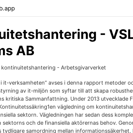
b.app
uitetshantering - VS
ms AB
h kontinuitetshantering - Arbetsgivarverket
 i it-verksamheten” avses i denna rapport metoder o
tyrning av it-miljön som syftar till att skapa robust
ns kritiska Sammanfattning. Under 2013 utvecklade
Kontinuitetssäkring1en vägledning om kontinuitetsha
ansiella sektorn. Vägledningen har sedan dess komplet
 sektorns och de finansiella aktörernas behov. Gen
s tydligare samordning mellan informationssäkerhet,