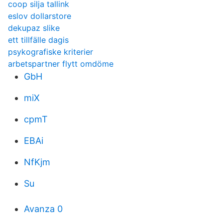
coop silja tallink
eslov dollarstore
dekupaz slike
ett tillfälle dagis
psykografiske kriterier
arbetspartner flytt omdöme
GbH
miX
cpmT
EBAi
NfKjm
Su
Avanza 0